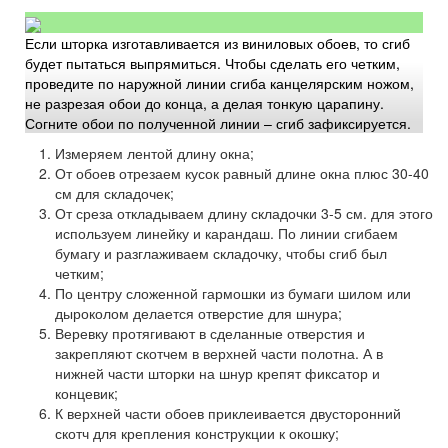
Если шторка изготавливается из виниловых обоев, то сгиб
будет пытаться выпрямиться. Чтобы сделать его четким,
проведите по наружной линии сгиба канцелярским ножом,
не разрезая обои до конца, а делая тонкую царапину.
Согните обои по полученной линии – сгиб зафиксируется.
Измеряем лентой длину окна;
От обоев отрезаем кусок равный длине окна плюс 30-40
см для складочек;
От среза откладываем длину складочки 3-5 см. для этого
используем линейку и карандаш. По линии сгибаем
бумагу и разглаживаем складочку, чтобы сгиб был
четким;
По центру сложенной гармошки из бумаги шилом или
дыроколом делается отверстие для шнура;
Веревку протягивают в сделанные отверстия и
закрепляют скотчем в верхней части полотна. А в
нижней части шторки на шнур крепят фиксатор и
концевик;
К верхней части обоев приклеивается двусторонний
скотч для крепления конструкции к окошку;